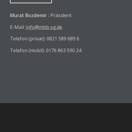
Murat Bozdemir :
Präsident
E-Mail:
info@mbb-sg.de
Telefon (privat): 0821 589 689 6
Telefon (mobil): 0176 863 590 24