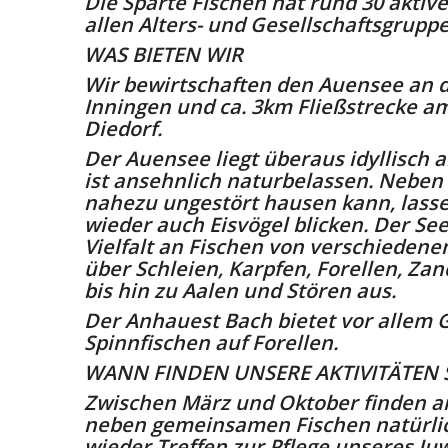
Die Sparte Fischen hat rund 30 aktive
allen Alters- und Gesellschaftsgruppe
WAS BIETEN WIR
Wir bewirtschaften den Auensee an d
Inningen und ca. 3km Fließstrecke a
Diedorf.
Der Auensee liegt überaus idyllisch 
ist ansehnlich naturbelassen. Neben 
nahezu ungestört hausen kann, lass
wieder auch Eisvögel blicken. Der Se
Vielfalt an Fischen von verschiedene
über Schleien, Karpfen, Forellen, Z
bis hin zu Aalen und Stören aus.
Der Anhauest Bach bietet vor allem 
Spinnfischen auf Forellen.
WANN FINDEN UNSERE AKTIVITÄTEN 
Zwischen März und Oktober finden 
neben gemeinsamen Fischen natürli
wieder Treffen zur Pflege unseres Juw