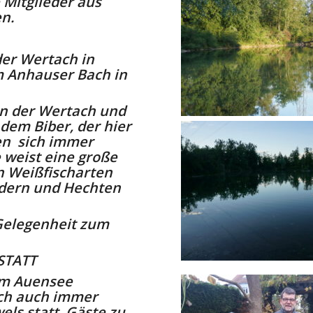
 Mitglieder aus
n.
er Wertach in
m Anhauser Bach in
an der Wertach und
dem Biber, der hier
en sich immer
e weist eine große
n Weißfischarten
andern und Hechten
Gelegenheit zum
STATT
am Auensee
ch auch immer
els statt. Gäste zu