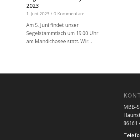
2023
1. Juni 2023
/
0 Kommentare
Am 5. Juni findet unser
Segelstammtisch um 19:00 Uhr
am Mandichosee statt. Wir…
KON
MBB-SG
Haunst
86161
Telefo