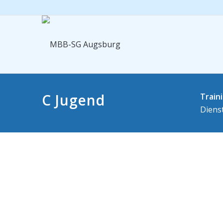
C Jugend
Train
Dienst