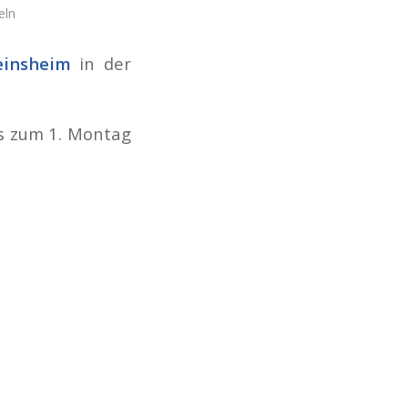
eln
einsheim
in der
ls zum 1. Montag