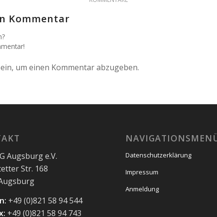
nen Kommentar
n?
mmentar!
ein, um einen Kommentar abzugeben.
TAKT
NAVIGATIONSMEN
 Augsburg e.V.
Datenschutzerklärung
etter Str. 168
Impressum
 Augsburg
Anmeldung
n:
+49 (0)821 58 94 544
x:
+49 (0)821 58 94 743