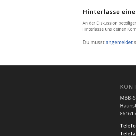
Hinterlasse ei
An der Diskussion beteilige
Hinterlasse uns deinen Ko
Du musst
angemeldet
s
KON
MBB-SG
Haunst
86161
Telefo
Telefa